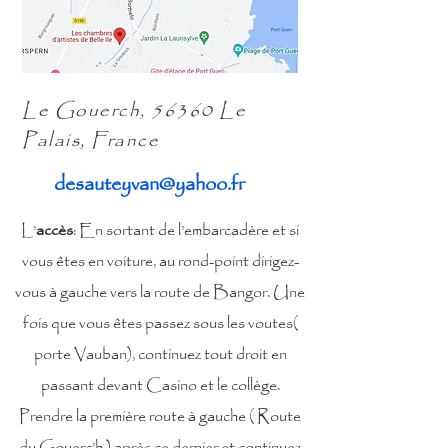
Le Gouerch, 56360 Le
Palais, France
desauteyvan@yahoo.fr
L’
accès
: En sortant de l’embarcadère et si
vous êtes en voiture, au rond-point dirigez-
vous à gauche vers la route de Bangor. Une
fois que vous êtes passez sous les voutes(
porte Vauban
), continuez tout droit en
passant devant Casino et le collège.
Prendre la première route à gauche ( Route
du Gouerc’h ) après ce dernier et continuez