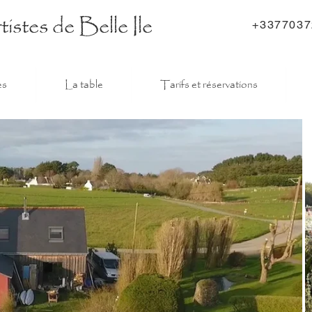
stes de Belle Ile
+3377037
es
La table
Tarifs et réservations