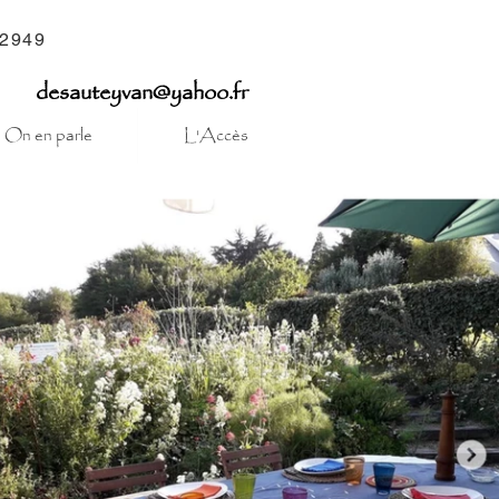
2949
desauteyvan@yahoo.fr
On en parle
L'Accès